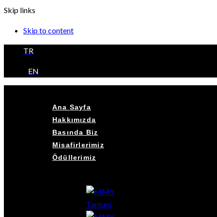
Skip links
Skip to content
TR
EN
Ana Sayfa
Hakkımızda
Basında Biz
Misafirlerimiz
Ödüllerimiz