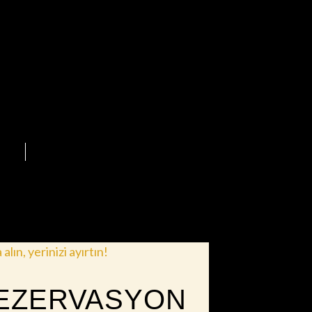
lın, yerinizi ayırtın!
REZERVASYON