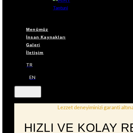
Menümüz
İnsan Kaynakları
Galeri
İletişim
TR
EN
Lezzet deneyiminizi garanti altına a
HIZLI VE KOLAY 